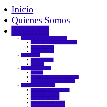
Inicio
Quienes Somos
Productos
Equipo para Soldar y Oxicorte
Máquinas Electrodo Revestido
Máquinas MIG
Portaelectrodos
Desechables
Cofias y Redes
Overoles
Protección Auditiva
Orejeras
Tapones Auditivos Desechables
Tapones Auditivos Reusables
Protección a la Cabeza
Accesorios y Refacciones
Capuchas y Gorras
Cacos de Aluminio
Cascos Fibra de Vidrio
Cascos Termoplásticos