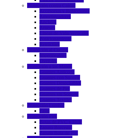
Protección contra Caídas
Accesorios y Refacciones
Amortiguadores
Anclajes
Arneses
Líneas de Vida Verticales
Posicionamiento
Retráctiles
Protección al Cuerpo
Impermeables
Overoles
Protección a las Manos
Guantes Anticorte
Guantes con Soporte
Guantes Desechables
Guantes de Piel
Guantes sin Soporte
Guantes Textiles
Protección Lumbar
Fajas
Protección Pies
Botas de PVC y Hule
Zapato Borceguí
Zapato Bota de Piel