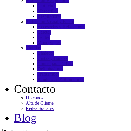
Protección Respiratoria
Cartuchos
Mascarillas
Respiradores
Protección Visual y Facial
Accesorios y Refacciones
Caretas
Lentes
Monogogles
Vialidad
Chalecos
Cintas y Bandas
Conos para Tráfico
Delimitadores
Trafitambos
Banderolas Y Banderines
Contacto
Ubícanos
Alta de Cliente
Redes Sociales
Blog