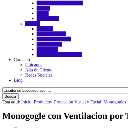
Accesorios y Refacciones
Caretas
Lentes
Monogogles
Vialidad
Chalecos
Cintas y Bandas
Conos para Tráfico
Delimitadores
Trafitambos
Banderolas Y Banderines
Contacto
Ubícanos
Alta de Cliente
Redes Sociales
Blog
Está aquí:
Inicio
Productos
Protección Visual y Facial
Monogogles
Monogogle con Ventilacion por