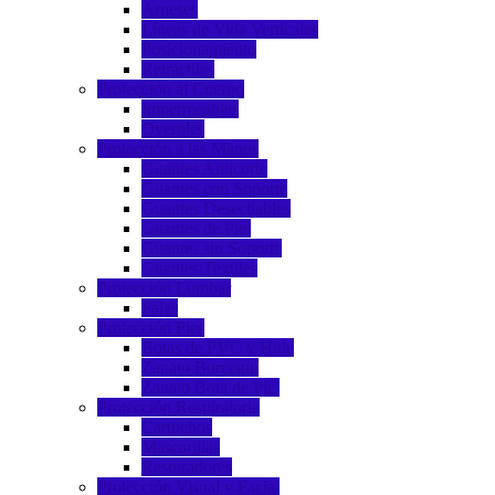
Arneses
Líneas de Vida Verticales
Posicionamiento
Retráctiles
Protección al Cuerpo
Impermeables
Overoles
Protección a las Manos
Guantes Anticorte
Guantes con Soporte
Guantes Desechables
Guantes de Piel
Guantes sin Soporte
Guantes Textiles
Protección Lumbar
Fajas
Protección Pies
Botas de PVC y Hule
Zapato Borceguí
Zapato Bota de Piel
Protección Respiratoria
Cartuchos
Mascarillas
Respiradores
Protección Visual y Facial