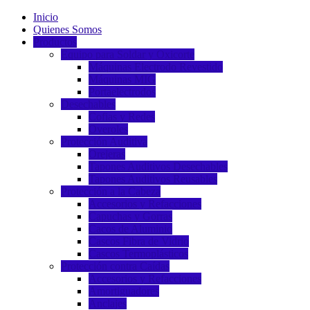
Inicio
Quienes Somos
Productos
Equipo para Soldar y Oxicorte
Máquinas Electrodo Revestido
Máquinas MIG
Portaelectrodos
Desechables
Cofias y Redes
Overoles
Protección Auditiva
Orejeras
Tapones Auditivos Desechables
Tapones Auditivos Reusables
Protección a la Cabeza
Accesorios y Refacciones
Capuchas y Gorras
Cacos de Aluminio
Cascos Fibra de Vidrio
Cascos Termoplásticos
Protección contra Caídas
Accesorios y Refacciones
Amortiguadores
Anclajes