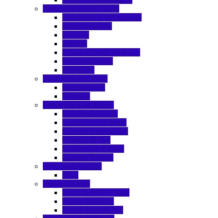
Protección contra Caídas
Accesorios y Refacciones
Amortiguadores
Anclajes
Arneses
Líneas de Vida Verticales
Posicionamiento
Retráctiles
Protección al Cuerpo
Impermeables
Overoles
Protección a las Manos
Guantes Anticorte
Guantes con Soporte
Guantes Desechables
Guantes de Piel
Guantes sin Soporte
Guantes Textiles
Protección Lumbar
Fajas
Protección Pies
Botas de PVC y Hule
Zapato Borceguí
Zapato Bota de Piel