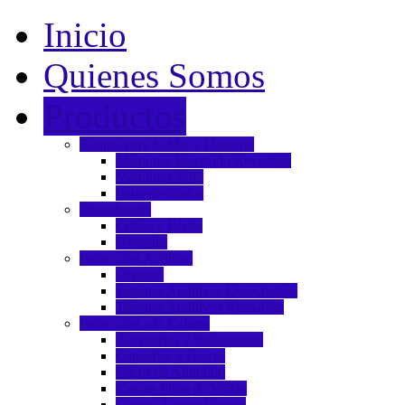
Inicio
Quienes Somos
Productos
Equipo para Soldar y Oxicorte
Máquinas Electrodo Revestido
Máquinas MIG
Portaelectrodos
Desechables
Cofias y Redes
Overoles
Protección Auditiva
Orejeras
Tapones Auditivos Desechables
Tapones Auditivos Reusables
Protección a la Cabeza
Accesorios y Refacciones
Capuchas y Gorras
Cacos de Aluminio
Cascos Fibra de Vidrio
Cascos Termoplásticos