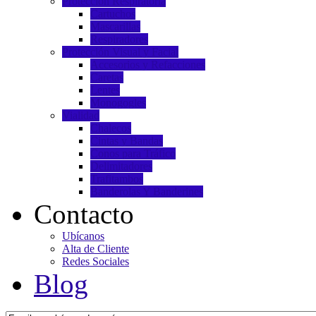
Protección Respiratoria
Cartuchos
Mascarillas
Respiradores
Protección Visual y Facial
Accesorios y Refacciones
Caretas
Lentes
Monogogles
Vialidad
Chalecos
Cintas y Bandas
Conos para Tráfico
Delimitadores
Trafitambos
Banderolas Y Banderines
Contacto
Ubícanos
Alta de Cliente
Redes Sociales
Blog