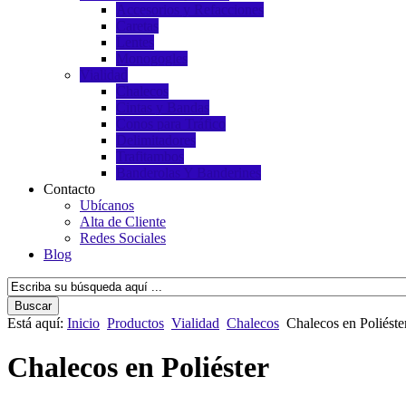
Accesorios y Refacciones
Caretas
Lentes
Monogogles
Vialidad
Chalecos
Cintas y Bandas
Conos para Tráfico
Delimitadores
Trafitambos
Banderolas Y Banderines
Contacto
Ubícanos
Alta de Cliente
Redes Sociales
Blog
Está aquí:
Inicio
Productos
Vialidad
Chalecos
Chalecos en Poliéste
Chalecos en Poliéster