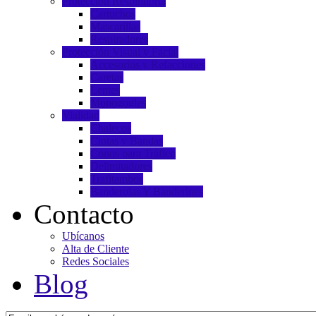
Protección Respiratoria
Cartuchos
Mascarillas
Respiradores
Protección Visual y Facial
Accesorios y Refacciones
Caretas
Lentes
Monogogles
Vialidad
Chalecos
Cintas y Bandas
Conos para Tráfico
Delimitadores
Trafitambos
Banderolas Y Banderines
Contacto
Ubícanos
Alta de Cliente
Redes Sociales
Blog