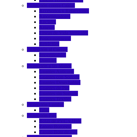
Protección contra Caídas
Accesorios y Refacciones
Amortiguadores
Anclajes
Arneses
Líneas de Vida Verticales
Posicionamiento
Retráctiles
Protección al Cuerpo
Impermeables
Overoles
Protección a las Manos
Guantes Anticorte
Guantes con Soporte
Guantes Desechables
Guantes de Piel
Guantes sin Soporte
Guantes Textiles
Protección Lumbar
Fajas
Protección Pies
Botas de PVC y Hule
Zapato Borceguí
Zapato Bota de Piel