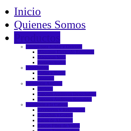
Inicio
Quienes Somos
Productos
Equipo para Soldar y Oxicorte
Máquinas Electrodo Revestido
Máquinas MIG
Portaelectrodos
Desechables
Cofias y Redes
Overoles
Protección Auditiva
Orejeras
Tapones Auditivos Desechables
Tapones Auditivos Reusables
Protección a la Cabeza
Accesorios y Refacciones
Capuchas y Gorras
Cacos de Aluminio
Cascos Fibra de Vidrio
Cascos Termoplásticos