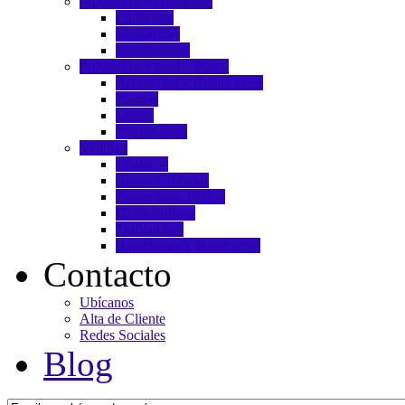
Protección Respiratoria
Cartuchos
Mascarillas
Respiradores
Protección Visual y Facial
Accesorios y Refacciones
Caretas
Lentes
Monogogles
Vialidad
Chalecos
Cintas y Bandas
Conos para Tráfico
Delimitadores
Trafitambos
Banderolas Y Banderines
Contacto
Ubícanos
Alta de Cliente
Redes Sociales
Blog