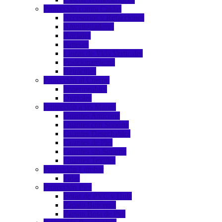
Protección contra Caídas
Accesorios y Refacciones
Amortiguadores
Anclajes
Arneses
Líneas de Vida Verticales
Posicionamiento
Retráctiles
Protección al Cuerpo
Impermeables
Overoles
Protección a las Manos
Guantes Anticorte
Guantes con Soporte
Guantes Desechables
Guantes de Piel
Guantes sin Soporte
Guantes Textiles
Protección Lumbar
Fajas
Protección Pies
Botas de PVC y Hule
Zapato Borceguí
Zapato Bota de Piel