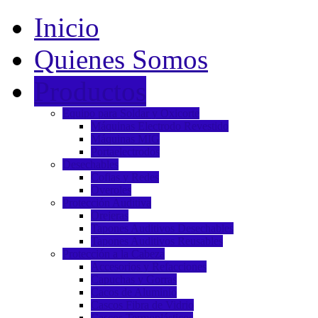
Inicio
Quienes Somos
Productos
Equipo para Soldar y Oxicorte
Máquinas Electrodo Revestido
Máquinas MIG
Portaelectrodos
Desechables
Cofias y Redes
Overoles
Protección Auditiva
Orejeras
Tapones Auditivos Desechables
Tapones Auditivos Reusables
Protección a la Cabeza
Accesorios y Refacciones
Capuchas y Gorras
Cacos de Aluminio
Cascos Fibra de Vidrio
Cascos Termoplásticos